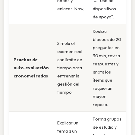
nodos y
→ “Uso de
enlaces. Now,
dispositivos
de apoyo”.
Realiza
bloques de 20
Simula el
preguntas en
examen real
30 min, revisa
Pruebas de
con límite de
respuestas y
auto‑evaluación
tiempo para
anota los
cronometradas
entrenar la
ítems que
gestión del
requieran
tiempo.
mayor
repaso.
Forma grupos
Explicar un
de estudio y
tema a un