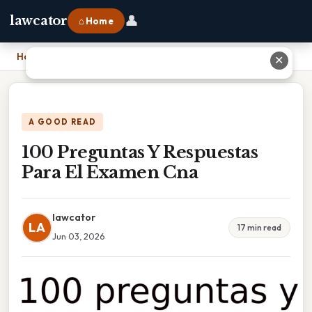
👤
lawcator
⌂ Home
Home
›
100 Preguntas Y Respuestas Para El Examen Cna
✕
A GOOD READ
100 Preguntas Y Respuestas
Para El Examen Cna
lawcator
LA
17 min read
Jun 03, 2026