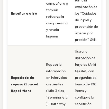
turna la
compañero o
explicación de
familiar
Enseñar a otro
los “Cuidados
refuerza la
de la piel y
comprensión
prevención de
y revela
úlceras por
lagunas.
presión”. Still,
Usa una
aplicación de
Repasa la
tarjetas (Anki,
información
Quizlet) con
Espaciado de
en intervalos
preguntas del
repaso (Spaced
crecientes
banco de 100
Repetition)
(1 día, 3 días,
ítems y
1 semana, etc.
configura la
). That's why
repetición