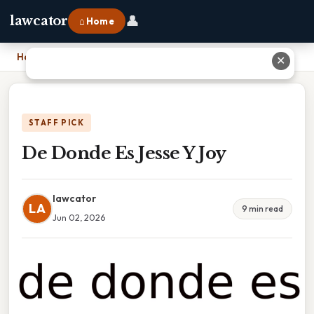
👤
lawcator
⌂ Home
Home
›
De Donde Es Jesse Y Joy
✕
STAFF PICK
De Donde Es Jesse Y Joy
lawcator
LA
9 min read
Jun 02, 2026