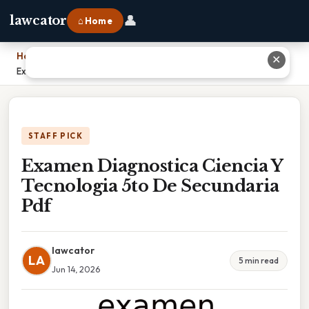
👤
lawcator
⌂ Home
Home
›
✕
Examen Diagnostica Ciencia Y Tecnologia 5to De Secundaria Pdf
STAFF PICK
Examen Diagnostica Ciencia Y
Tecnologia 5to De Secundaria
Pdf
lawcator
LA
5 min read
Jun 14, 2026