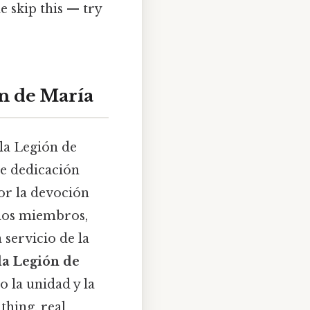
 skip this — try
ón de María
 la Legión de
de dedicación
or la devoción
 los miembros,
servicio de la
la Legión de
 la unidad y la
thing, real