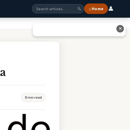
👤
⌂ Home
🔍
✕
a
8 min read