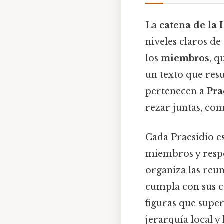
La
catena de la
niveles claros de
los
miembros
, q
un texto que res
pertenecen a
Pra
rezar juntas, com
Cada Praesidio e
miembros y respon
organiza las reu
cumpla con sus c
figuras que super
jerarquía local y 