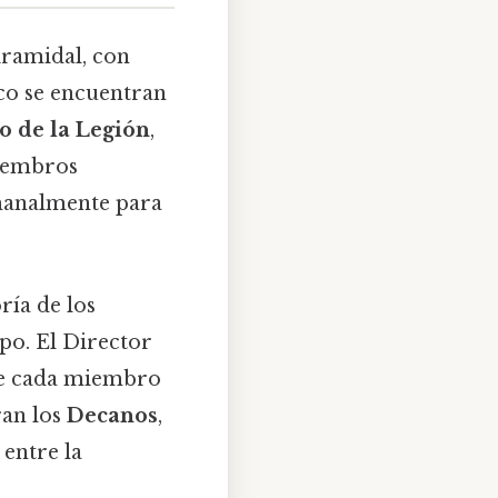
iramidal, con
ico se encuentran
 de la Legión
,
miembros
emanalmente para
ría de los
upo. El Director
que cada miembro
ran los
Decanos
,
 entre la