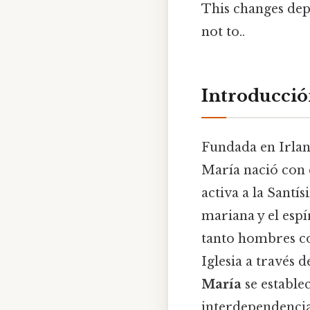
This changes dep
not to..
Introducció
Fundada en Irlan
María nació con e
activa a la Sant
mariana y el esp
tanto hombres co
Iglesia a través d
María
se estable
interdependencia 