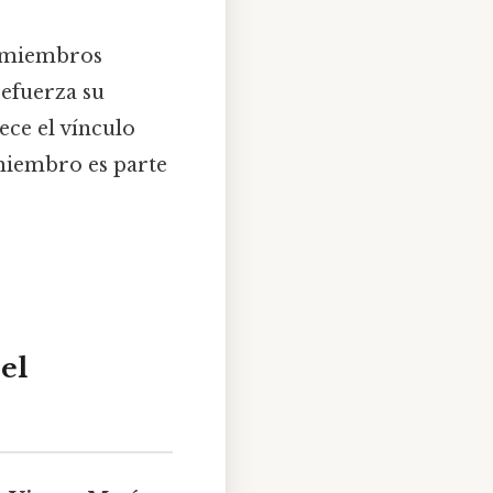
s miembros
refuerza su
ece el vínculo
 miembro es parte
el