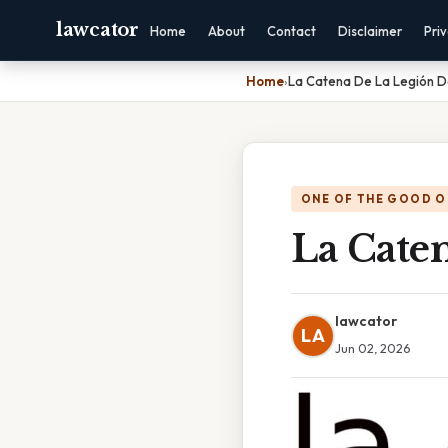
lawcator
Home
About
Contact
Disclaimer
Pri
Home
›
La Catena De La Legión D
ONE OF THE GOOD O
La Cate
lawcator
LA
Jun 02, 2026