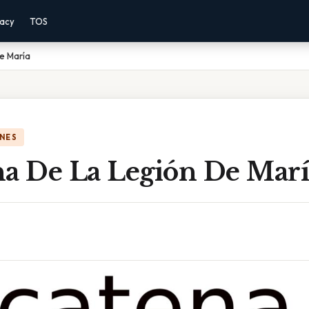
vacy
TOS
e María
NES
na De La Legión De Marí