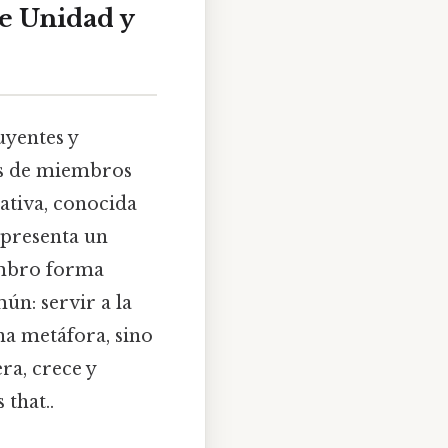
de Unidad y
uyentes y
es de miembros
ativa, conocida
epresenta un
embro forma
ún: servir a la
na metáfora, sino
ra, crece y
that..