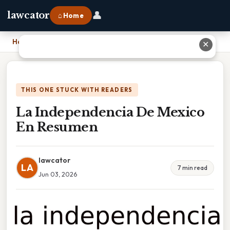
👤
lawcator
⌂ Home
Home
›
La Independencia De Mexico En Resumen
✕
THIS ONE STUCK WITH READERS
La Independencia De Mexico
En Resumen
lawcator
LA
7 min read
Jun 03, 2026