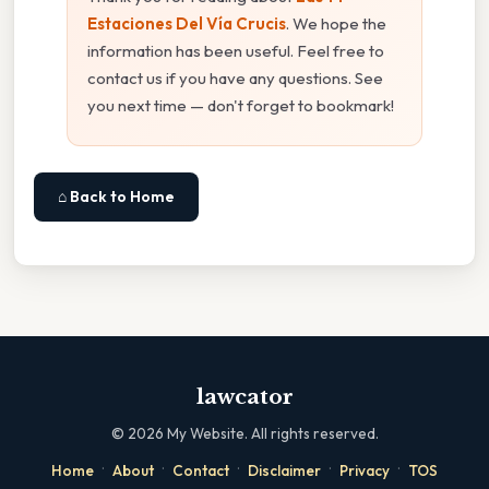
Estaciones Del Vía Crucis
. We hope the
information has been useful. Feel free to
contact us if you have any questions. See
you next time — don't forget to bookmark!
⌂ Back to Home
lawcator
©
2026
My Website. All rights reserved.
·
·
·
·
·
Home
About
Contact
Disclaimer
Privacy
TOS