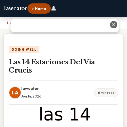
👤
lawcator
⌂ Home
Home
›
Las 14 Estaciones Del Vía Crucis
✕
DOING WELL
Las 14 Estaciones Del Vía
Crucis
lawcator
LA
6 min read
Jun 14, 2026