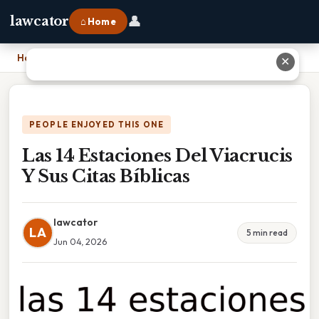
👤
lawcator
⌂ Home
Home
›
Las 14 Estaciones Del Viacrucis Y Sus Citas Bíblicas
✕
PEOPLE ENJOYED THIS ONE
Las 14 Estaciones Del Viacrucis
Y Sus Citas Bíblicas
lawcator
LA
5 min read
Jun 04, 2026