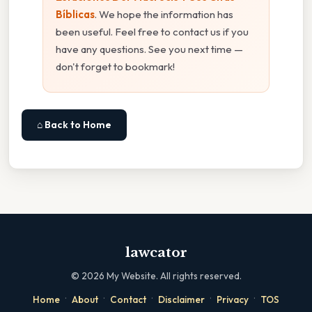
Bíblicas
. We hope the information has
been useful. Feel free to contact us if you
have any questions. See you next time —
don't forget to bookmark!
⌂ Back to Home
lawcator
©
2026
My Website. All rights reserved.
·
·
·
·
·
Home
About
Contact
Disclaimer
Privacy
TOS