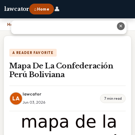
👤
lawcator
⌂ Home
Home
›
Mapa De La Confederación Perú Boliviana
✕
A READER FAVORITE
Mapa De La Confederación
Perú Boliviana
lawcator
LA
7 min read
Jun 03, 2026