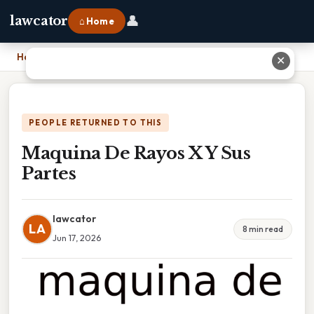
👤
lawcator
⌂ Home
Home
›
Maquina De Rayos X Y Sus Partes
✕
PEOPLE RETURNED TO THIS
Maquina De Rayos X Y Sus
Partes
lawcator
LA
8 min read
Jun 17, 2026