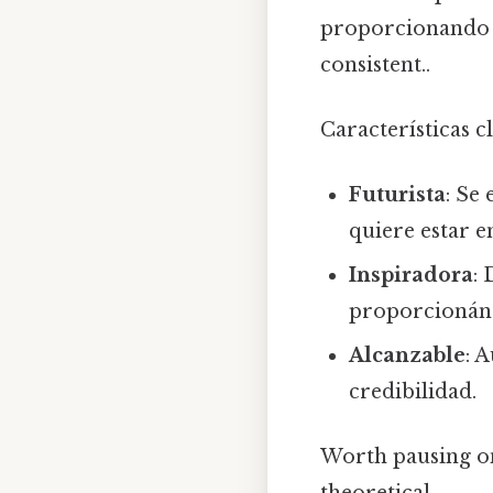
proporcionando u
consistent..
Características c
Futurista
: Se
quiere estar e
Inspiradora
:
proporcionándo
Alcanzable
: 
credibilidad.
Worth pausing on 