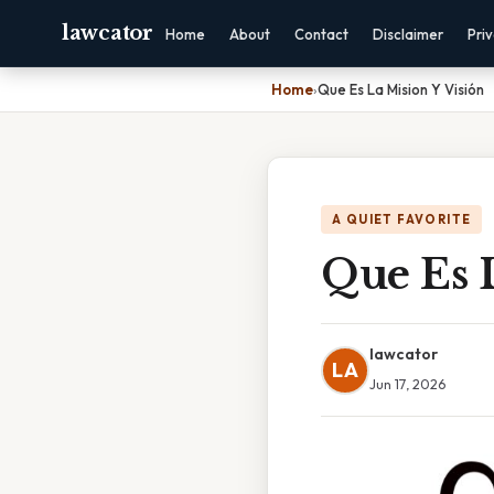
lawcator
Home
About
Contact
Disclaimer
Pri
Home
›
Que Es La Mision Y Visión
A QUIET FAVORITE
Que Es L
lawcator
LA
Jun 17, 2026