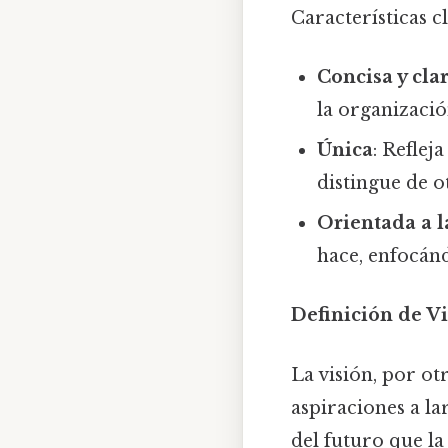
Características c
Concisa y cla
la organizació
Única
: Reflej
distingue de o
Orientada a l
hace, enfocánd
Definición de V
La visión, por ot
aspiraciones a la
del futuro que la