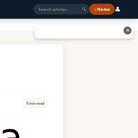
👤
⌂ Home
🔍
✕
11 min read